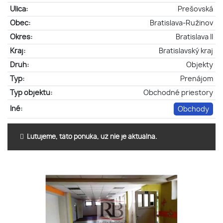
Ulica:
Prešovská
Obec:
Bratislava-Ružinov
Okres:
Bratislava II
Kraj:
Bratislavský kraj
Druh:
Objekty
Typ:
Prenájom
Typ objektu:
Obchodné priestory
Iné:
Obchody
Ľutujeme, táto ponuka, už nie je aktuálna.