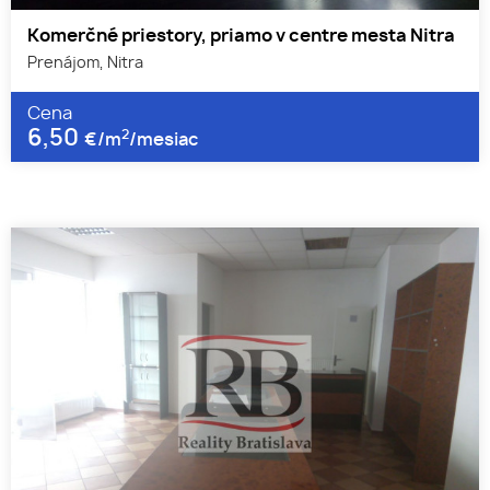
Komerčné priestory, priamo v centre mesta Nitra
Prenájom, Nitra
Cena
6,50
2
€/m
/mesiac