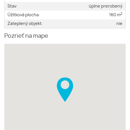
Stav:
úplne prerobený
2
Úžitková plocha:
160 m
Zateplený objekt:
nie
Pozrieť na mape