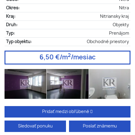
Okres:
Nitra
Kraj:
Nitriansky kraj
Druh:
Objekty
Typ:
Prenájom
Typ objektu:
Obchodné priestory
2
6,50 €/m
/mesiac
Pridať medzi obľúbené
Sledovať ponuku
Poslať známemu