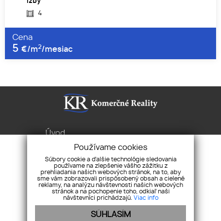
Izby
4
Cena
5
2
€/m
/mesiac
Úvod
Služby
Používame cookies
Byty Domy Pozemky
Súbory cookie a ďalšie technológie sledovania
používame na zlepšenie vášho zážitku z
Pravidlá cookies
prehliadania našich webových stránok, na to, aby
sme vám zobrazovali prispôsobený obsah a cielené
Ochrana osobných
reklamy, na analýzu návštevnosti našich webových
údajov
stránok a na pochopenie toho, odkiaľ naši
návštevníci prichádzajú.
Viac info
Sibírska 1, 831 02 Bratislava
SÚHLASÍM