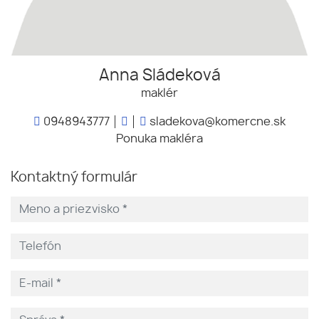
Anna Sládeková
maklér
0948943777
sladekova@komercne.sk
Ponuka makléra
Kontaktný formulár