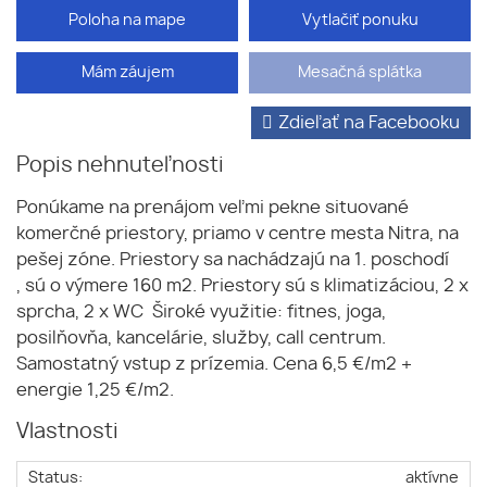
Poloha na mape
Vytlačiť ponuku
Mám záujem
Mesačná splátka
Zdieľať na Facebooku
Popis nehnuteľnosti
Ponúkame na prenájom veľmi pekne situované
komerčné priestory, priamo v centre mesta Nitra, na
pešej zóne. Priestory sa nachádzajú na 1. poschodí
, sú o výmere 160 m2. Priestory sú s klimatizáciou, 2 x
sprcha, 2 x WC Široké využitie: fitnes, joga,
posilňovňa, kancelárie, služby, call centrum.
Samostatný vstup z prízemia. Cena 6,5 €/m2 +
energie 1,25 €/m2.
Vlastnosti
Status:
aktívne