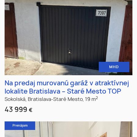
MHD
Na predaj murovanú garáž v atraktívnej
lokalite Bratislava – Staré Mesto TOP
2
Sokolská,
Bratislava-Staré Mesto,
19 m
43 999
€
Prenájom