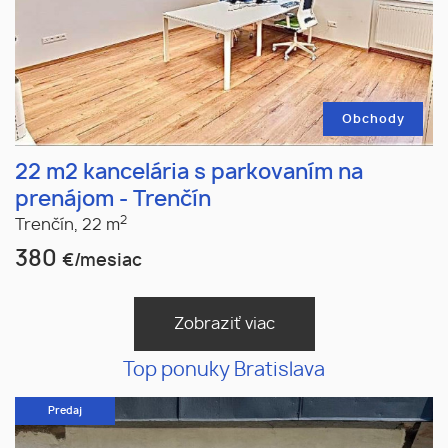
Obchody
22 m2 kancelária s parkovaním na
prenájom - Trenčín
2
Trenčín,
22 m
380
€/mesiac
Zobraziť viac
Top ponuky Bratislava
Predaj