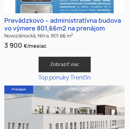
Prevádzkovo – administratívna budova
vo výmere 801,66m2 na prenájom
2
Novozámocká,
Nitra,
801.66 m
3 900
€/mesiac
Zobraziť viac
Top ponuky Trenčín
Prenájom