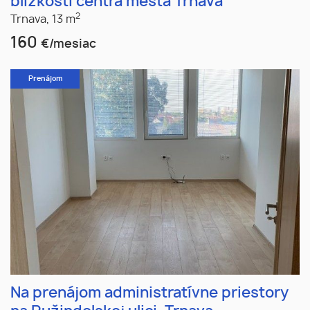
blízkosti centra mesta Trnava
2
Trnava,
13 m
160
€/mesiac
Prenájom
Na prenájom administratívne priestory