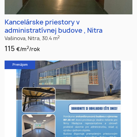
Kancelárske priestory v
administratívnej budove , Nitra
2
Vašinova,
Nitra,
30.4 m
115
2
€/m
/rok
Prenájom