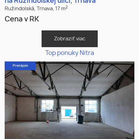
na Ružindolskej ulici, Trnava
2
Ružindolská,
Trnava,
17 m
Cena v RK
Zobraziť viac
Top ponuky Nitra
Prenájom