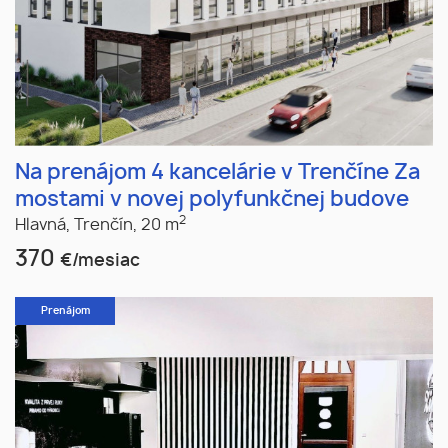
Na prenájom 4 kancelárie v Trenčíne Za
mostami v novej polyfunkčnej budove
2
Hlavná,
Trenčín,
20 m
370
€/mesiac
Prenájom