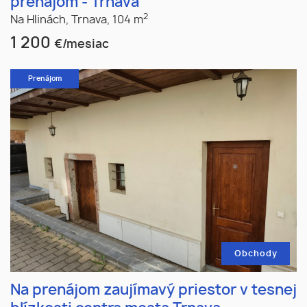
prenájom - Trnava
2
Na Hlinách,
Trnava,
104 m
1 200
€/mesiac
Prenájom
Obchody
Na prenájom zaujímavý priestor v tesnej