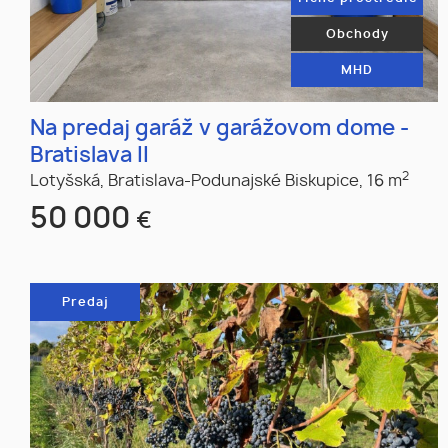
Obchody
MHD
Na predaj garáž v garážovom dome -
Bratislava II
2
Lotyšská,
Bratislava-Podunajské Biskupice,
16 m
50 000
€
Predaj