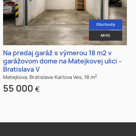
Obchody
MHD
Na predaj garáž s výmerou 18 m2 v
garážovom dome na Matejkovej ulici -
Bratislava V
2
Matejkova,
Bratislava-Karlova Ves,
18 m
55 000
€