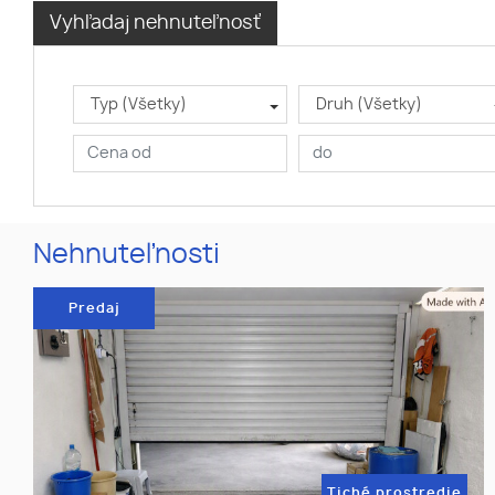
Vyhľadaj nehnuteľnosť
Typ (Všetky)
Druh (Všetky)
Nehnuteľnosti
Predaj
Tiché prostredie