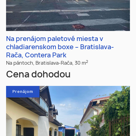
Na prenájom paletové miesta v
chladiarenskom boxe – Bratislava-
Rača, Contera Park
2
Na pántoch,
Bratislava-Rača,
30 m
Cena dohodou
Prenájom