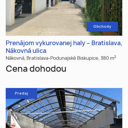
Obchody
Prenájom vykurovanej haly – Bratislava,
Nákovná ulica
2
Nákovná,
Bratislava-Podunajské Biskupice,
380 m
Cena dohodou
Predaj