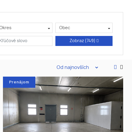
Okres
Obec
Zobraz
(749)
Prenájom