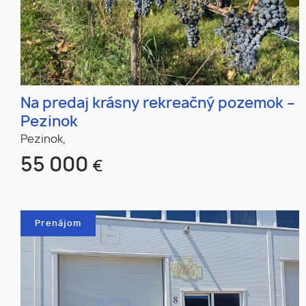
Na predaj krásny rekreačný pozemok –
Pezinok
Pezinok,
55 000
€
Prenájom