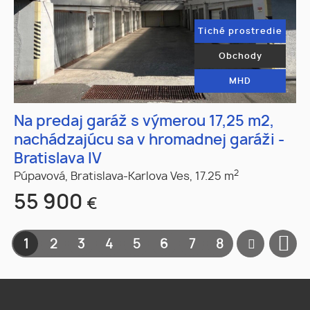
Tiché prostredie
Obchody
MHD
Na predaj garáž s výmerou 17,25 m2,
nachádzajúcu sa v hromadnej garáži -
Bratislava IV
2
Púpavová,
Bratislava-Karlova Ves,
17.25 m
55 900
€
1
2
3
4
5
6
7
8