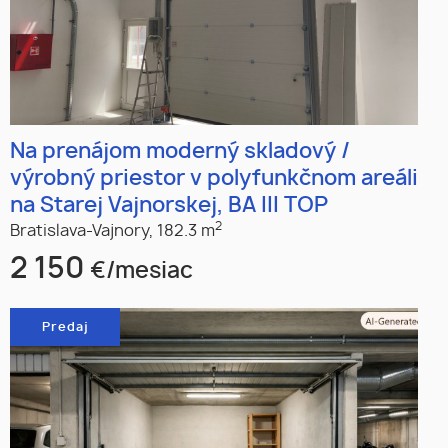
Na prenájom moderný skladový /
výrobný priestor v polyfunkčnom areáli
na Starej Vajnorskej, BA III TOP
2
Bratislava-Vajnory,
182.3 m
2 150
€/mesiac
Predaj