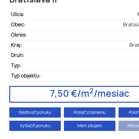
Bratislava II
Ulica:
Obec:
Bratis
Okres:
Kraj:
Brat
Druh:
Typ:
Typ objektu:
2
7,50 €/m
/mesiac
Sledovať ponuku
Poslať známemu
Polo
Vytlačiť ponuku
Mám záujem
Mesač