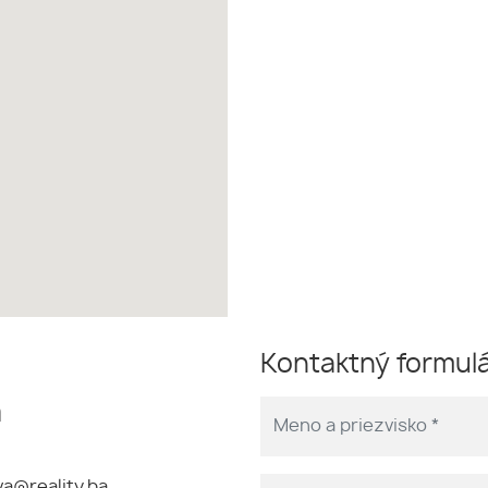
Kontaktný formul
á
a@reality.ba