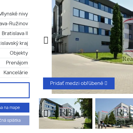
Mlynské nivy
lava-Ružinov
Bratislava II
islavský kraj
Objekty
Prenájom
Kancelárie
Pridať medzi obľúbené
ha na mape
ná splátka