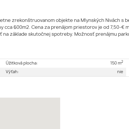
letne zrekonštruovanom objekte na Mlynských Nivách s 
hy cca 600m2. Cena za prenájom priestorov je od 7,50-€ 
šť na základe skutočnej spotreby. Možnosť prenájmu parko
2
e
Úžitková plocha:
150 m
ý
Výťah:
nie