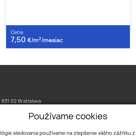
Cena
7,50
2
€/m
/mesiac
, 831 02 Bratislava
086 7676
Používame cookies
omercne.sk
ológie sledovania používame na zlepšenie vášho zážitku z