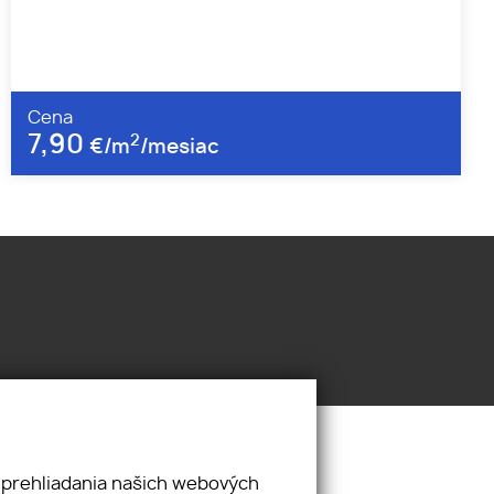
Cena
7,90
2
€/m
/mesiac
 prehliadania našich webových