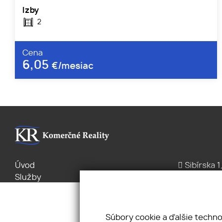
Izby
2
Cena
6,05
€/mesiac
Úvod
Sibírska 1
Služby
+421 2/2 
Byty Domy
office@k
Pozemky
Pravidlá cookies
Súbory cookie a ďalšie techn