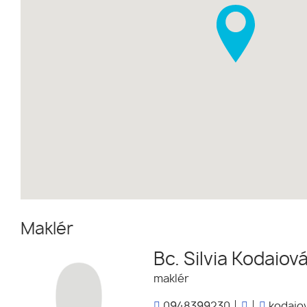
Maklér
Bc. Silvia Kodaiov
maklér
0948399230
kodaiov