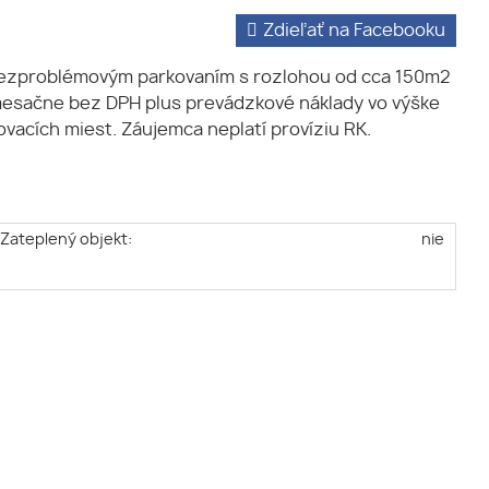
Zdieľať na Facebooku
bezproblémovým parkovaním s rozlohou od cca 150m2
mesačne bez DPH plus prevádzkové náklady vo výške
vacích miest. Záujemca neplatí províziu RK.
Zateplený objekt:
nie