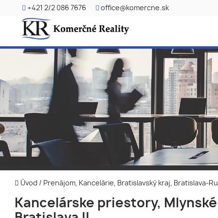
+421 2/2 086 7676
office@komercne.sk
Úvod
/
Prenájom, Kancelárie, Bratislavský kraj, Bratislava-R
Kancelárske priestory, Mlynské 