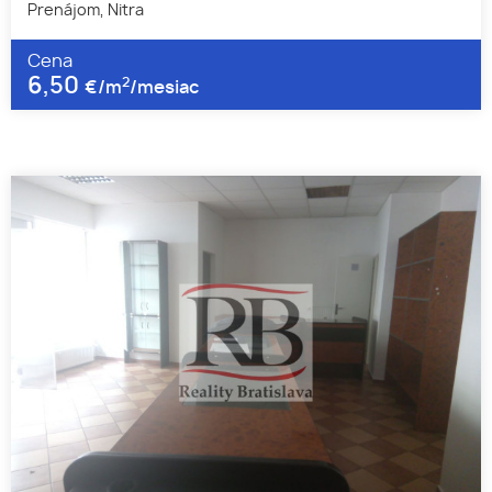
Prenájom, Nitra
Cena
6,50
2
€/m
/mesiac