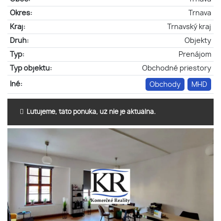
Okres:
Trnava
Kraj:
Trnavský kraj
Druh:
Objekty
Typ:
Prenájom
Typ objektu:
Obchodné priestory
Iné:
Obchody
MHD
Ľutujeme, táto ponuka, už nie je aktuálna.