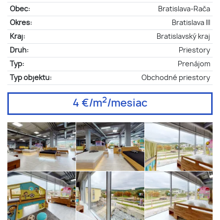
Obec:
Bratislava-Rača
Okres:
Bratislava III
Kraj:
Bratislavský kraj
Druh:
Priestory
Typ:
Prenájom
Typ objektu:
Obchodné priestory
2
4 €/m
/mesiac