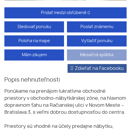
Pridať medzi obľúbené
Sledovať ponuku
Poslať známemu
Poloha na mape
Vytlačiť ponuku
Mám záujem
Mesačná splátka
Zdieľať na Facebooku
Popis nehnuteľnosti
Ponúkame na prenájom lukratívne obchodné
priestory v obchodno-nábytkárskej zóne, na hlavnom
dopravnom ťahu na Račianskej ulici v Novom Meste –
Bratislava 3, s veľmi dobrou dostupnosťou do centra.
Priestory sú vhodné na účely predajne nábytku,