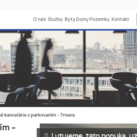
O nás
Služby
Byty Domy Pozemky
Kontakt
 kancelárie s parkovaním – Trnava
ím –
Ľutujeme, táto ponuka, už 