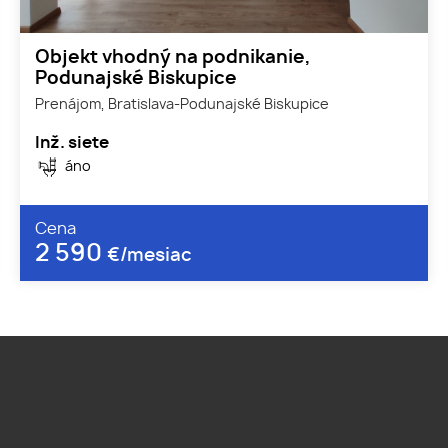
Objekt vhodný na podnikanie,
Podunajské Biskupice
Prenájom, Bratislava-Podunajské Biskupice
Inž. siete
áno
Cena
2 590
€/mesiac