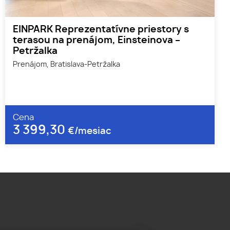
EINPARK Reprezentatívne priestory s
terasou na prenájom, Einsteinova –
Petržalka
Prenájom, Bratislava-Petržalka
Cena
3 399,30
€/mesiac