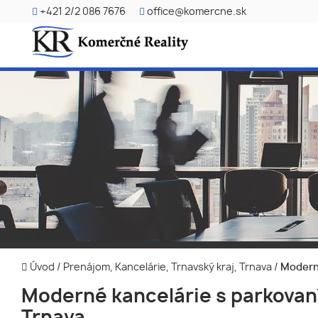
+421 2/2 086 7676
office@komercne.sk
Úvod
/
Prenájom, Kancelárie, Trnavský kraj, Trnava
/
Moderné
Moderné kancelárie s parkovan