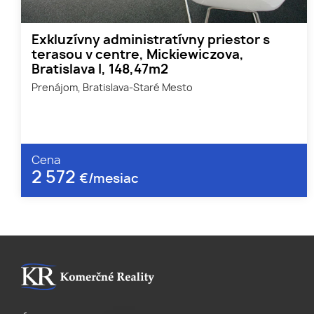
Exkluzívny administratívny priestor s
terasou v centre, Mickiewiczova,
Bratislava I, 148,47m2
Prenájom, Bratislava-Staré Mesto
Cena
2 572
€/mesiac