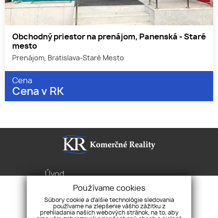
Obchodný priestor na prenájom, Panenská - Staré
mesto
Prenájom, Bratislava-Staré Mesto
Cena
Cena v RK
Úvod
Služby
Používame cookies
Byty Domy Pozemky
Súbory cookie a ďalšie technológie sledovania
používame na zlepšenie vášho zážitku z
Pravidlá cookies
prehliadania našich webových stránok, na to, aby