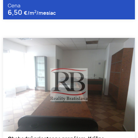
Cena
6,50
2
€/m
/mesiac