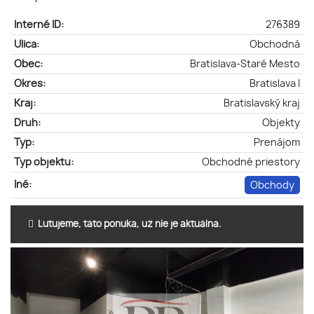
Interné ID:
276389
Ulica:
Obchodná
Obec:
Bratislava-Staré Mesto
Okres:
Bratislava I
Kraj:
Bratislavský kraj
Druh:
Objekty
Typ:
Prenájom
Typ objektu:
Obchodné priestory
Iné:
Obchody
Ľutujeme, táto ponuka, už nie je aktuálna.