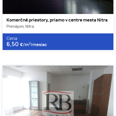
Komerčné priestory, priamo v centre mesta Nitra
Prenájom, Nitra
Cena
6,50
2
€/m
/mesiac