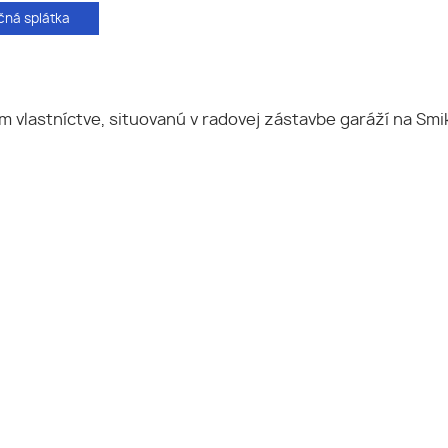
ná splátka
stníctve, situovanú v radovej zástavbe garáží na Smikovej 