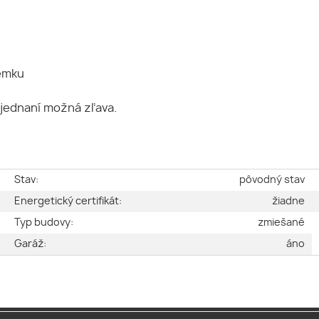
emku
 jednaní možná zľava.
e
Stav:
pôvodný stav
é
Energetický certifikát:
žiadne
2
Typ budovy:
zmiešané
2
Garáž:
áno