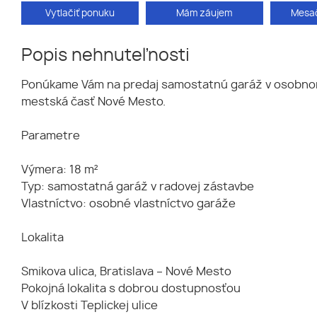
Vytlačiť ponuku
Mám záujem
Mesač
Popis nehnuteľnosti
Ponúkame Vám na predaj samostatnú garáž v osobnom vla
mestská časť Nové Mesto.
Parametre
Výmera: 18 m²
Typ: samostatná garáž v radovej zástavbe
Vlastníctvo: osobné vlastníctvo garáže
Lokalita
Smikova ulica, Bratislava – Nové Mesto
Pokojná lokalita s dobrou dostupnosťou
V blízkosti Teplickej ulice