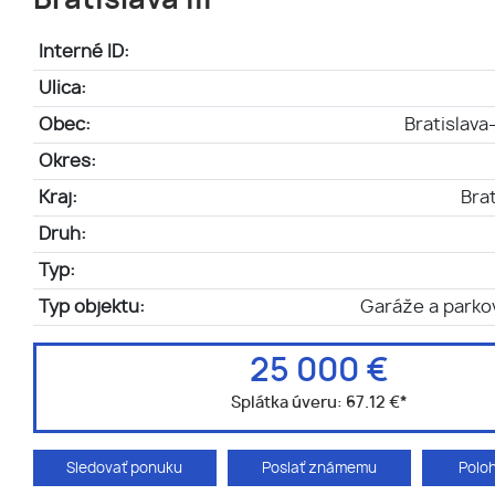
Bratislava III
Interné ID:
Ulica:
Obec:
Bratislav
Okres:
Kraj:
Brat
Druh:
Typ:
Typ objektu:
Garáže a parko
25 000 €
Splátka úveru:
67.12 €
*
Sledovať ponuku
Poslať známemu
Polo