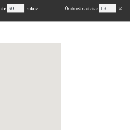
ia:
rokov
Úroková sadzba:
%