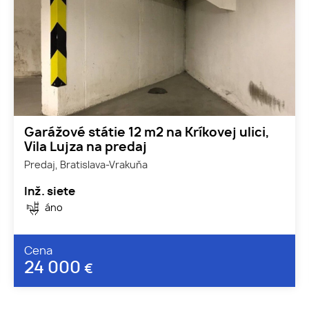
Garážové státie 12 m2 na Kríkovej ulici,
Vila Lujza na predaj
Predaj, Bratislava-Vrakuňa
Inž. siete
áno
Cena
24 000
€