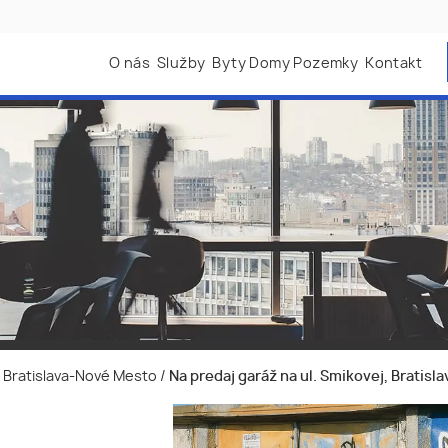
O nás
Služby
Byty Domy Pozemky
Kontakt
j, Bratislava-Nové Mesto
/
Na predaj garáž na ul. Smikovej, Bratislav
,