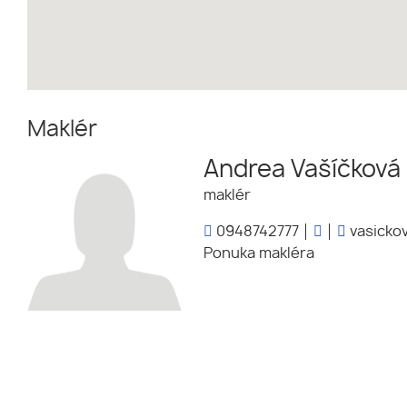
Maklér
Andrea Vašíčková
maklér
0948742777
vasickov
Ponuka makléra