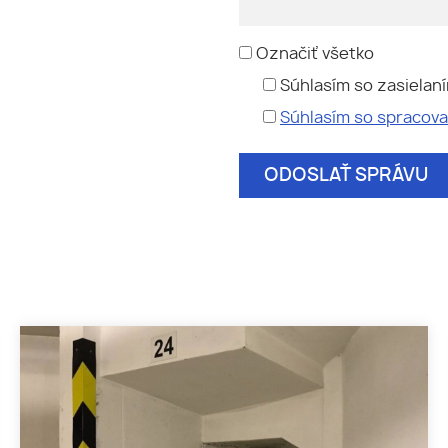
Označiť všetko
Súhlasím so zasielan
Súhlasím so spracov