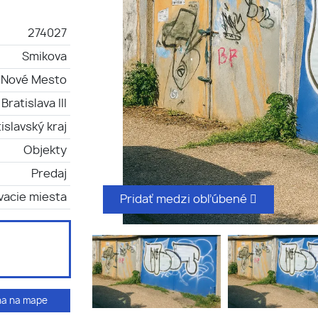
274027
Smikova
a-Nové Mesto
Bratislava III
islavský kraj
Objekty
Predaj
vacie miesta
Pridať medzi obľúbené
ha na mape