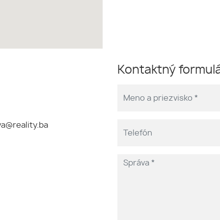
Kontaktný formul
a@reality.ba