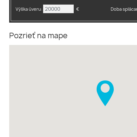
Výška úveru:
€
Doba splácan
Pozrieť na mape