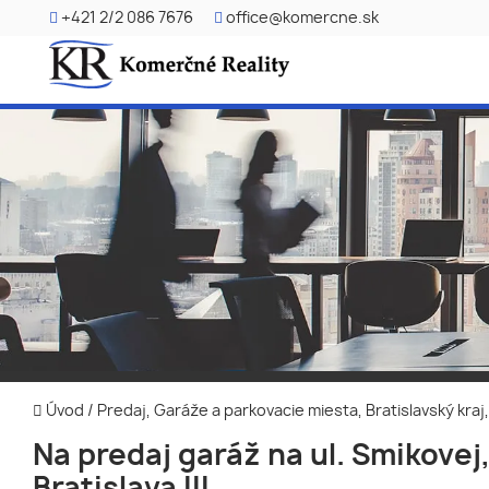
+421 2/2 086 7676
office@komercne.sk
Úvod
/
Predaj, Garáže a parkovacie miesta, Bratislavský kra
Na predaj garáž na ul. Smikovej