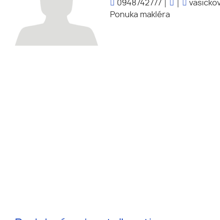
0948742777
vasickov
Ponuka makléra