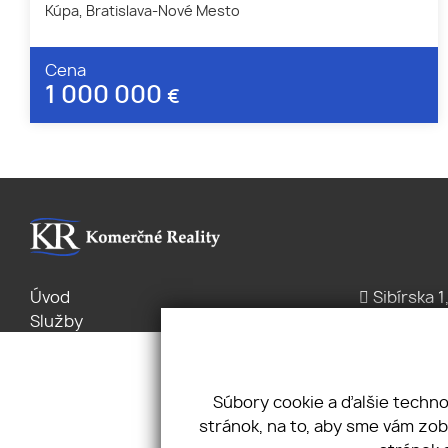
Kúpa, Bratislava-Nové Mesto
Cena
1 000 000
€
Úvod
Sibírska 1
Služby
+421 2/2 
Byty Domy
office@k
Pozemky
Pravidlá cookies
Súbory cookie a ďalšie techn
Ochrana
stránok, na to, aby sme vám zo
osobných údajov