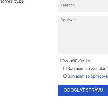
a@reality.ba
Označiť všetko
Súhlasím so zasielan
Súhlasím so spracov