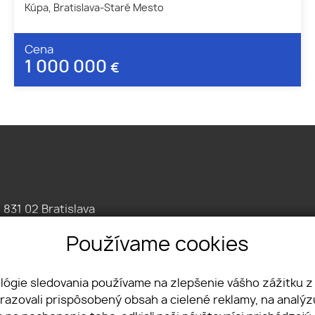
Kúpa, Bratislava-Staré Mesto
Cena
1 000 000
€
, 831 02 Bratislava
086 7676
Používame cookies
omercne.sk
ológie sledovania používame na zlepšenie vášho zážitku z
brazovali prispôsobený obsah a cielené reklamy, na analý