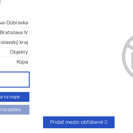
j
ava-Dúbravka
Bratislava IV
islavský kraj
Objekty
Kúpa
ha na mape
ná splátka
Pridať medzi obľúbené