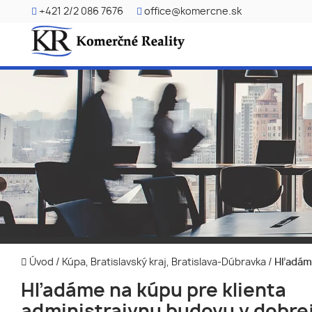
+421 2/2 086 7676
office@komercne.sk
Úvod
/
Kúpa, Bratislavský kraj, Bratislava-Dúbravka
/
Hľadáme 
Hľadáme na kúpu pre klienta