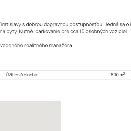
 Bratislavy s dobrou dopravnou dostupnosťou. Jedná sa o 
a byty. Nutné parkovanie pre cca 15 osobných vozidiel.
uvedeného realitného manažéra.
2
e
Úžitková plocha:
600 m