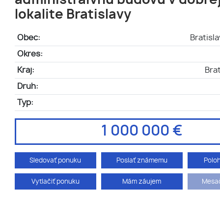
administraivnu budovu v dobre
lokalite Bratislavy
Obec:
Bratisl
Okres:
Kraj:
Brat
Druh:
Typ:
1 000 000 €
Sledovať ponuku
Poslať známemu
Polo
Vytlačiť ponuku
Mám záujem
Mesač