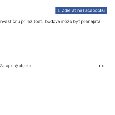
Zdieľať na Facebooku
investičnú príležitosť, budova môže byť prenajatá,
Zateplený objekt:
nie