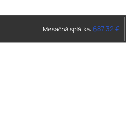
687.32 €
Mesačná splátka: