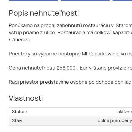
Popis nehnuteľnosti
Ponúkame na predaj zabehnutú reštauráciu v Starom m
vstup priamo z ulice. Reštaurácia má celkovú kapacitu
€/mesiac.
Priestory sú výborne dostupné MHD, parkovanie vo dvo
Cena nehnuteľnosti 256 000 ,-Eur vrátane provízie r
Radi priestor predstavíme osobne po dohode obhliadk
Vlastnosti
Status:
aktívn
Stav:
úplne preroben