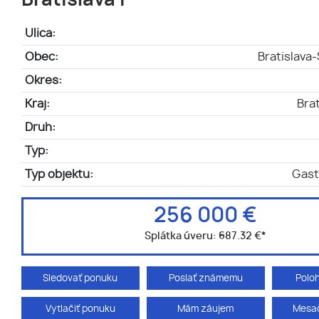
Bratislava I
Ulica:
Obec:
Bratislava
Okres:
Kraj:
Brat
Druh:
Typ:
Typ objektu:
Gast
256 000 €
Splátka úveru:
687.32 €
*
Sledovať ponuku
Poslať známemu
Polo
Vytlačiť ponuku
Mám záujem
Mesač