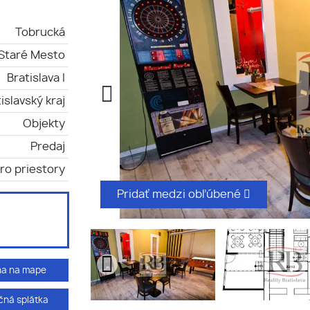
Tobrucká
-Staré Mesto
Bratislava I
islavský kraj
Objekty
Predaj
ro priestory
Pridať medzi obľúbené
ha na mape
ná splátka