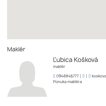
Maklér
Ľubica Košková
maklér
0948846777
koskova
Ponuka makléra