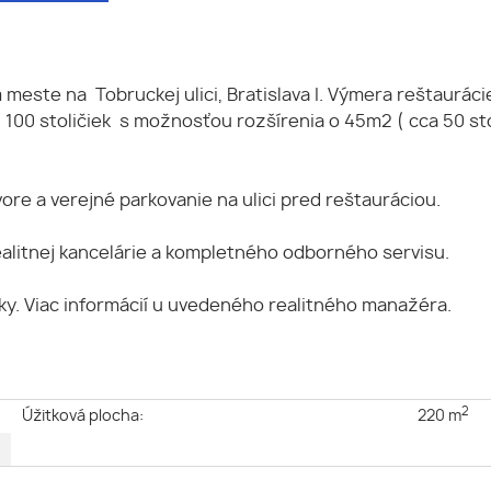
este na Tobruckej ulici, Bratislava I. Výmera reštauráci
 100 stoličiek s možnosťou rozšírenia o 45m2 ( cca 50 stol
re a verejné parkovanie na ulici pred reštauráciou.
ealitnej kancelárie a kompletného odborného servisu.
y. Viac informácií u uvedeného realitného manažéra.
2
e
Úžitková plocha:
220 m
ý