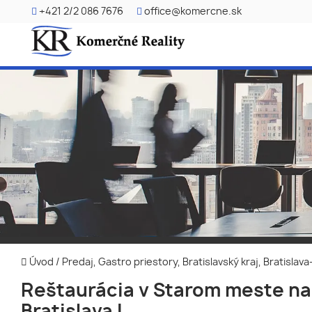
+421 2/2 086 7676
office@komercne.sk
Úvod
/
Predaj, Gastro priestory, Bratislavský kraj, Bratisla
Reštaurácia v Starom meste na