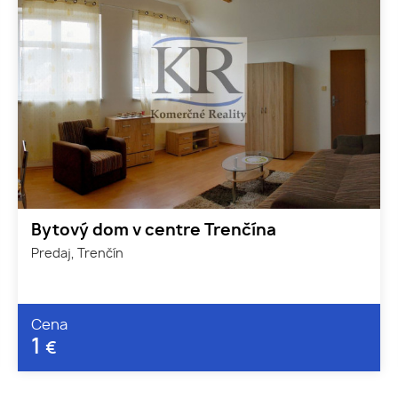
Bytový dom v centre Trenčína
Predaj, Trenčín
Cena
1
€