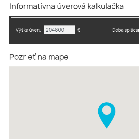
Informatívna úverová kalkulačka
Výška úveru:
€
Doba splácan
Pozrieť na mape