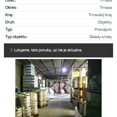
Obec:
Trnava
Okres:
Trnava
Kraj:
Trnavský kraj
Druh:
Objekty
Typ:
Prenájom
Typ objektu:
Sklady a haly
Ľutujeme, táto ponuka, už nie je aktuálna.