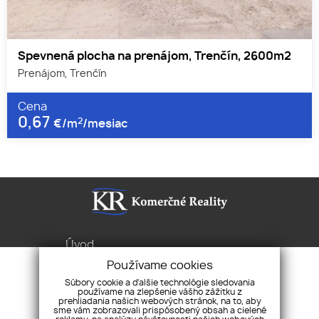
Spevnená plocha na prenájom, Trenčín, 2600m2
Prenájom, Trenčín
Cena
0,67
2
€/m
/mesiac
Úvod
Služby
Používame cookies
Byty Domy Pozemky
Súbory cookie a ďalšie technológie sledovania
používame na zlepšenie vášho zážitku z
Pravidlá cookies
prehliadania našich webových stránok, na to, aby
sme vám zobrazovali prispôsobený obsah a cielené
Ochrana osobných