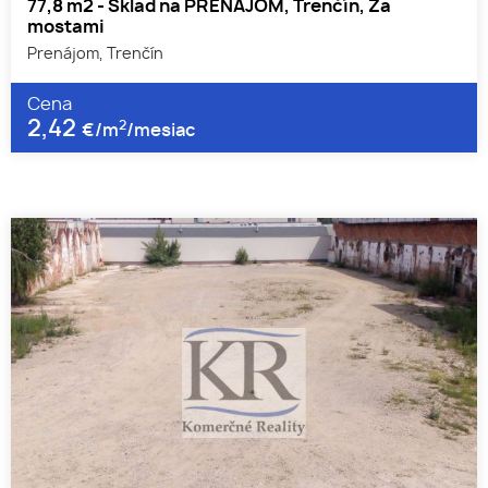
77,8 m2 - Sklad na PRENÁJOM, Trenčín, Za
mostami
Prenájom, Trenčín
Cena
2,42
2
€/m
/mesiac