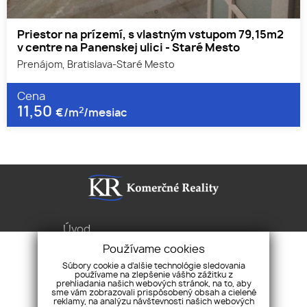
Priestor na prízemí, s vlastným vstupom 79,15m2
v centre na Panenskej ulici - Staré Mesto
Prenájom, Bratislava-Staré Mesto
Cena
11,50
2
€/m
/mesiac
Úvod
Služby
Používame cookies
Byty Domy Pozemky
Súbory cookie a ďalšie technológie sledovania
používame na zlepšenie vášho zážitku z
Pravidlá cookies
prehliadania našich webových stránok, na to, aby
sme vám zobrazovali prispôsobený obsah a cielené
Ochrana osobných
reklamy, na analýzu návštevnosti našich webových