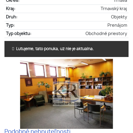
Okres:
Trnava
Kraj:
Trnavský kraj
Druh:
Objekty
Typ:
Prenájom
Typ objektu:
Obchodné priestory
Ľutujeme, táto ponuka, už nie je aktuálna.
Podobné nehnuteľnosti