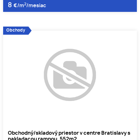
8
2
€/m
/mesiac
Obchody
Obchodný/skladový priestor v centre Bratislavy s
nakladacou rampou, 552m2