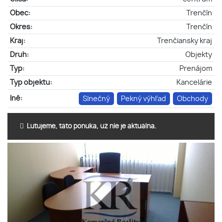
Obec:
Trenčín
Okres:
Trenčín
Kraj:
Trenčiansky kraj
Druh:
Objekty
Typ:
Prenájom
Typ objektu:
Kancelárie
Iné:
Slnečný
Pekný výhľad
Obchody
Ľutujeme, táto ponuka, už nie je aktuálna.