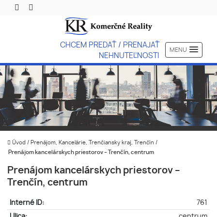
CHCEM PREDAŤ / PRENAJAŤ
MENU
NEHNUTEĽNOSTI
Úvod
/
Prenájom, Kancelárie, Trenčiansky kraj, Trenčín
/
Prenájom kancelárskych priestorov – Trenčín, centrum
Prenájom kancelárskych priestorov –
Trenčín, centrum
Interné ID:
761
Ulica:
centrum