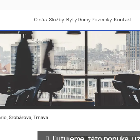
O nás
Služby
Byty Domy Pozemky
Kontakt
rie, Šrobárova, Trnava
Ľutujeme, táto ponuka, už 