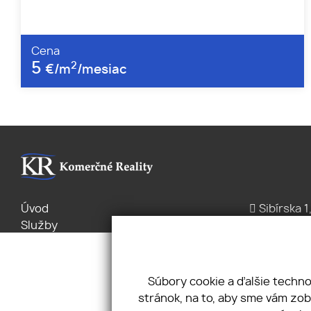
Cena
5
2
€/m
/mesiac
Úvod
Sibírska 1
Služby
+421 2/2 
Byty Domy
office@k
Pozemky
Pravidlá cookies
Súbory cookie a ďalšie techn
Ochrana
stránok, na to, aby sme vám zo
osobných údajov