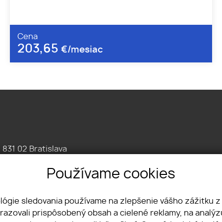
Cena
203,65
€/mesiac
, 831 02 Bratislava
086 7676
Používame cookies
omercne.sk
ológie sledovania používame na zlepšenie vášho zážitku z
brazovali prispôsobený obsah a cielené reklamy, na analý