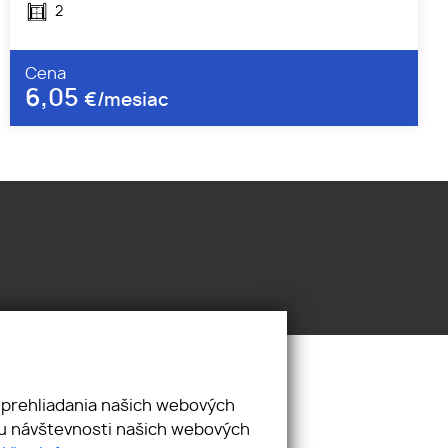
2
Cena
6,05
€/mesiac
 prehliadania našich webových
zu návštevnosti našich webových