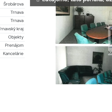
Šrobárova
Trnava
Trnava
Trnavský kraj
Objekty
Prenájom
Kancelárie