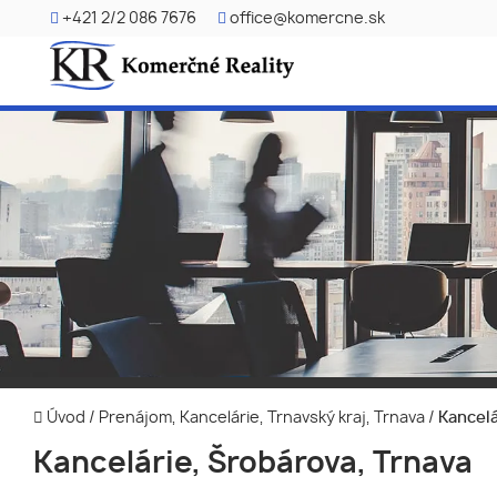
+421 2/2 086 7676
office@komercne.sk
Úvod
/
Prenájom, Kancelárie, Trnavský kraj, Trnava
/
Kancelá
Kancelárie, Šrobárova, Trnava