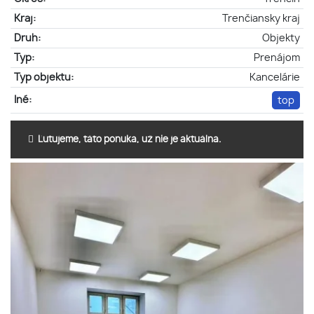
Kraj:
Trenčiansky kraj
Druh:
Objekty
Typ:
Prenájom
Typ objektu:
Kancelárie
Iné:
top
Ľutujeme, táto ponuka, už nie je aktuálna.