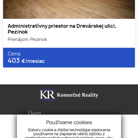
Administratívny priestor na Drevárskej ulici,
Pezinok
Prenájom, Pezinok
Cena
403
€/mesiac
Úvod
Služby
Používame cookies
Byty Domy Pozemky
Súbory cookie a ďalšie technológie sledovania
používame na zlepšenie vášho zážitku z
Pravidlá cookies