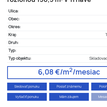
rozlohou 150,5 m² v Trnave
Ulica:
Obec:
Okres:
Kraj:
Druh:
Typ:
Typ objektu:
Skladovac
2
6,08 €/m
/mesiac
Sledovať ponuku
Poslať známemu
Polo
Vytlačiť ponuku
Mám záujem
Mesač