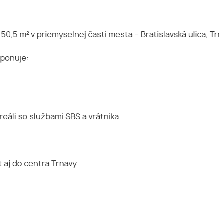
,5 m² v priemyselnej časti mesta – Bratislavská ulica, Tr
sponuje:
eáli so službami SBS a vrátnika.
t aj do centra Trnavy