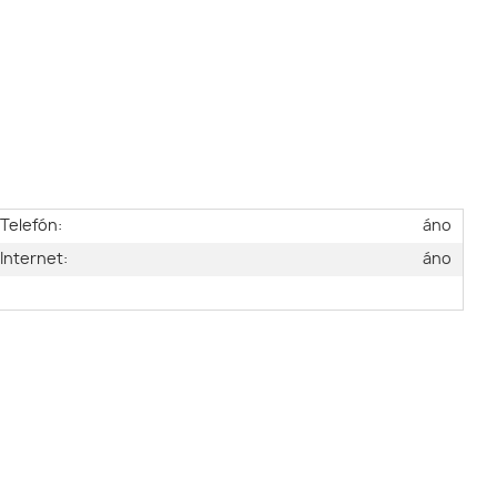
Telefón:
áno
Internet:
áno