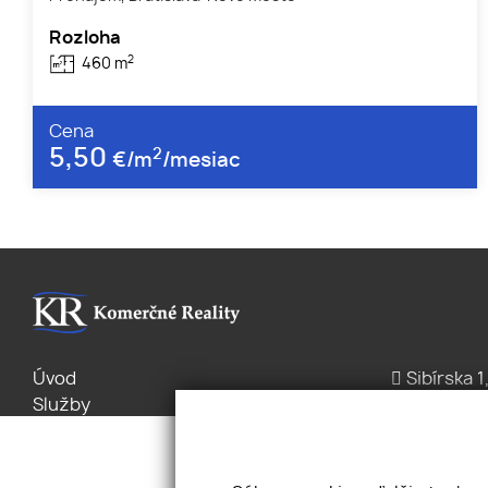
Rozloha
2
460 m
Cena
5,50
2
€/m
/mesiac
Úvod
Sibírska 1
Služby
+421 2/2 
Byty Domy
office@k
Pozemky
Pravidlá cookies