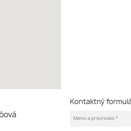
Kontaktný formul
róová