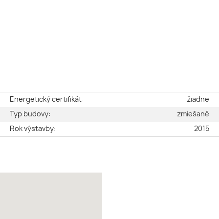
e
Energetický certifikát:
žiadne
2
Typ budovy:
zmiešané
ý
Rok výstavby:
2015