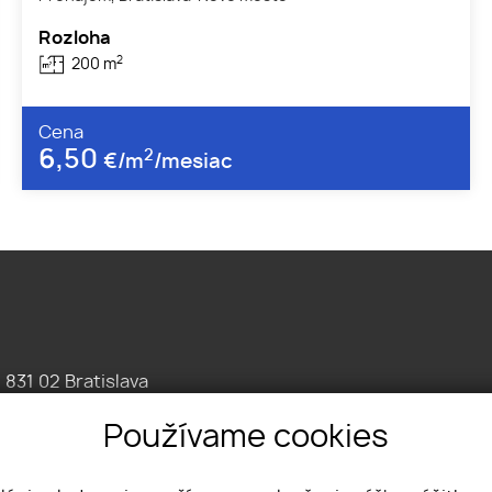
Rozloha
2
200 m
Cena
6,50
2
€/m
/mesiac
, 831 02 Bratislava
086 7676
Používame cookies
omercne.sk