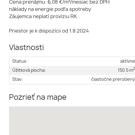
Cena prenájmu: 6,08 €/m²/mesiac bez DPH
náklady na energie podľa spotreby
Záujemca neplatí províziu RK
Priestor je k dispozícii od 1.8.2024
Vlastnosti
Status:
aktívn
Úžitková plocha:
150.5 m
Stav:
čiastočne preroben
Pozrieť na mape