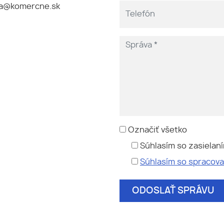
a@komercne.sk
Označiť všetko
Súhlasím so zasielan
Súhlasím so spracov