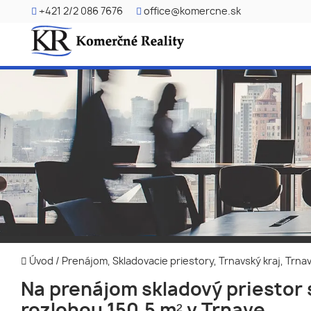
+421 2/2 086 7676
office@komercne.sk
Úvod
/
Prenájom, Skladovacie priestory, Trnavský kraj, Trna
Na prenájom skladový priestor 