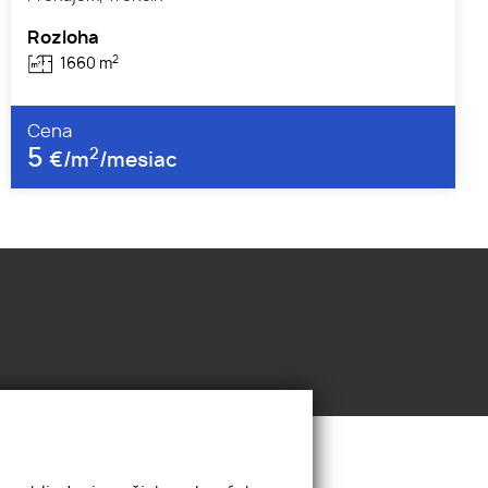
Rozloha
2
1660 m
Cena
5
2
€/m
/mesiac