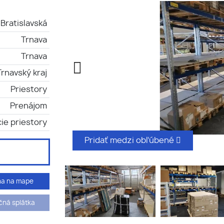
Bratislavská
Trnava
Trnava
Trnavský kraj
Priestory
Prenájom
ie priestory
Pridať medzi obľúbené
ha na mape
ná splátka