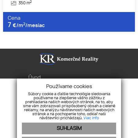
2
350 m
Cena
7
2
€/m
/mesiac
Úvod
Služby
Používame cookies
Byty Domy Pozemky
Súbory cookie a ďalšie technológie sledovania
používame na zlepšenie vášho zážitku z
Pravidlá cookies
prehliadania našich webových stránok, na to, aby
sme vám zobrazovali prispôsobený obsah a cielené
Ochrana osobných
reklamy, na analýzu návštevnosti našich webových
stránok a na pochopenie toho, odkiaľ naši
údajov
návštevníci prichádzajú.
Viac info
Sibírska 1, 831 02 Bratislava
SÚHLASÍM
+421 2/2 086 7676