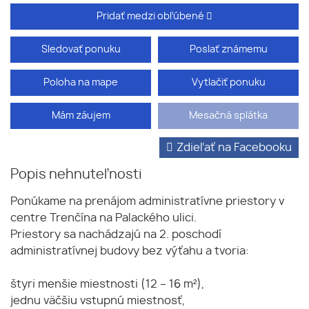
Pridať medzi obľúbené
Sledovať ponuku
Poslať známemu
Poloha na mape
Vytlačiť ponuku
Mám záujem
Mesačná splátka
Zdieľať na Facebooku
Popis nehnuteľnosti
Ponúkame na prenájom administratívne priestory v
centre Trenčína na Palackého ulici.
Priestory sa nachádzajú na 2. poschodí
administratívnej budovy bez výťahu a tvoria:
štyri menšie miestnosti (12 – 16 m²),
jednu väčšiu vstupnú miestnosť,