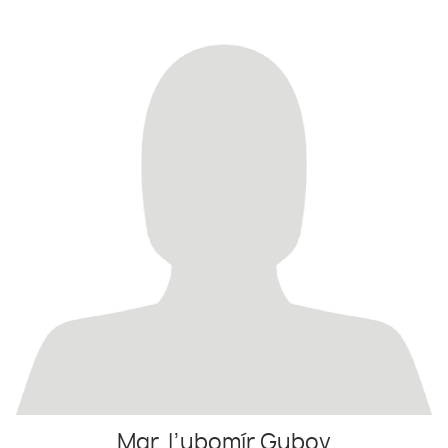
Mgr. Ľubomír Gubov