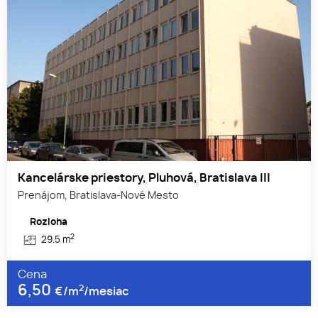
Kancelárske priestory, Pluhová, Bratislava III
Prenájom, Bratislava-Nové Mesto
Rozloha
2
29.5 m
Cena
6,50
2
€/m
/mesiac