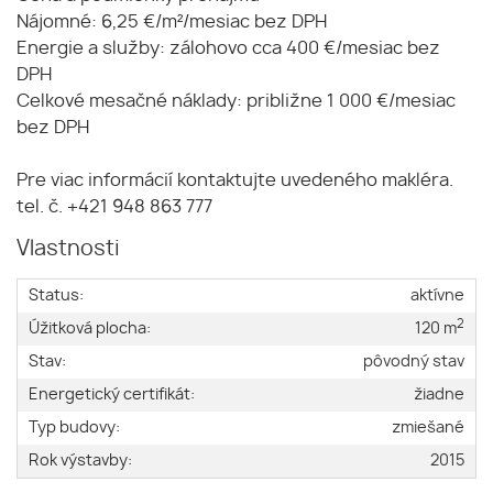
Nájomné: 6,25 €/m²/mesiac bez DPH
Energie a služby: zálohovo cca 400 €/mesiac bez
DPH
Celkové mesačné náklady: približne 1 000 €/mesiac
bez DPH
Pre viac informácií kontaktujte uvedeného makléra.
tel. č. +421 948 863 777
Vlastnosti
Status:
aktívne
2
Úžitková plocha:
120 m
Stav:
pôvodný stav
Energetický certifikát:
žiadne
Typ budovy:
zmiešané
Rok výstavby:
2015