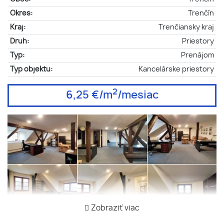
Okres:
Trenčín
Kraj:
Trenčiansky kraj
Druh:
Priestory
Typ:
Prenájom
Typ objektu:
Kancelárske priestory
2
6,25 €/m
/mesiac
Zobraziť viac