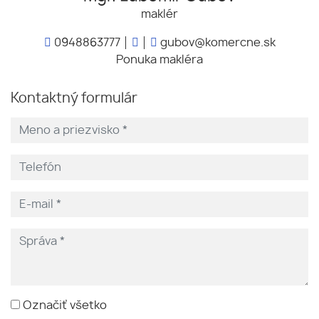
maklér
0948863777
gubov@komercne.sk
Ponuka makléra
Kontaktný formulár
Označiť všetko