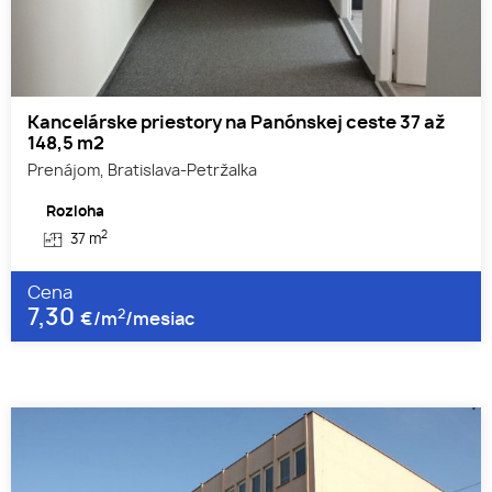
Kancelárske priestory na Panónskej ceste 37 až
148,5 m2
Prenájom, Bratislava-Petržalka
Rozloha
2
37 m
Cena
7,30
2
€/m
/mesiac