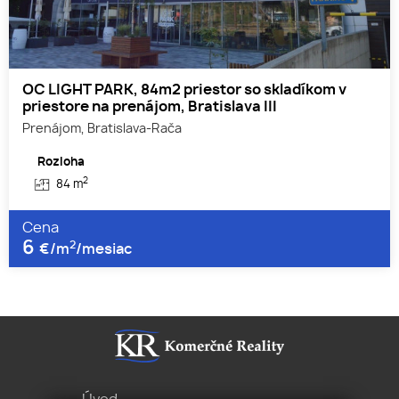
OC LIGHT PARK, 84m2 priestor so skladíkom v
priestore na prenájom, Bratislava III
Prenájom, Bratislava-Rača
Rozloha
2
84 m
Cena
6
2
€/m
/mesiac