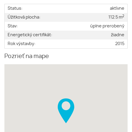
Status:
aktívne
2
Úžitková plocha:
112.5 m
Stav:
úplne prerobený
Energetický certifikát:
žiadne
Rok výstavby:
2015
Pozrieť na mape