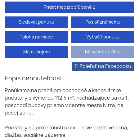
Pridať medzi obľúbené
Sledovať ponuku
Poslať známemu
Poloha na mape
Vytlačiť ponuku
Mám záujem
Mesačná splátka
Zdieľať na Facebooku
Popis nehnuteľnosti
Ponúkame na prenájom obchodné a kancelárske
priestory s výmerou 112,5 m², nachádzajúce sa na 1.
poschodí budovy priamo v centre mesta Nitra, na
pešej zóne.
Priestory sú po rekonštrukcii – nové plastové okná,
dlažba, sociálne zázemie.