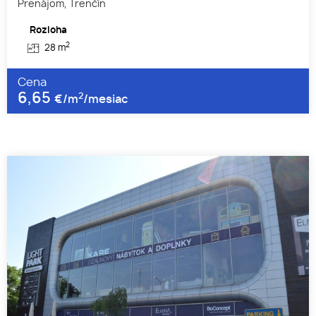
Prenájom, Trenčín
Rozloha
2
28 m
Cena
6,65
2
€/m
/mesiac