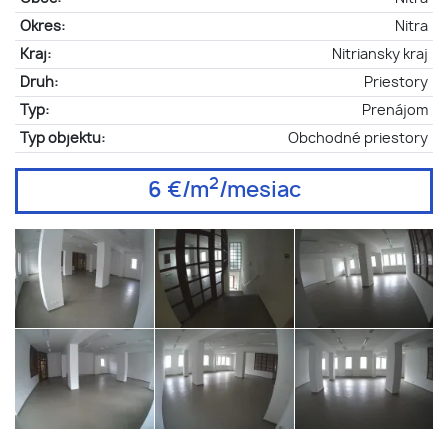
Okres:
Nitra
Kraj:
Nitriansky kraj
Druh:
Priestory
Typ:
Prenájom
Typ objektu:
Obchodné priestory
2
6 €/m
/mesiac