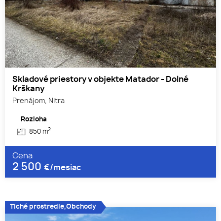
Skladové priestory v objekte Matador - Dolné
Krškany
Prenájom, Nitra
Rozloha
2
850 m
Cena
2 500
€/mesiac
Tiché prostredie,Obchody