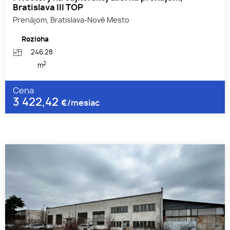
Bratislava III TOP
Prenájom, Bratislava-Nové Mesto
Rozloha
246.28
2
m
Cena
3 422,42
€/mesiac