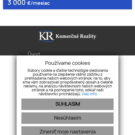
3 000
€/mesiac
Úvod
Služby
Používame cookies
Byty Domy Pozemky
Súbory cookie a ďalšie technológie sledovania
používame na zlepšenie vášho zážitku z
Pravidlá cookies
prehliadania našich webových stránok, na to, aby
sme vám zobrazovali prispôsobený obsah a cielené
Ochrana osobných
reklamy, na analýzu návštevnosti našich webových
stránok a na pochopenie toho, odkiaľ naši
údajov
návštevníci prichádzajú.
Viac info
Sibírska 1, 831 02 Bratislava
SÚHLASÍM
+421 2/2 086 7676
office@komercne.sk
Nesúhlasím
Zmeniť moje nastavenia