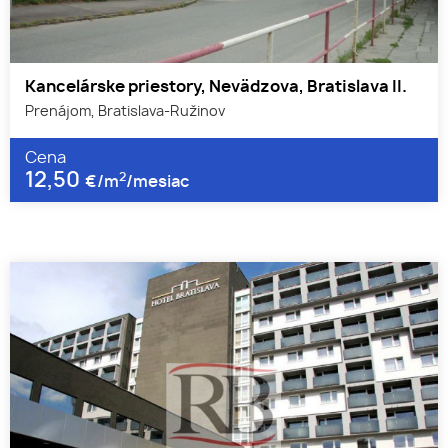
Kancelárske priestory, Nevädzova, Bratislava II.
Prenájom, Bratislava-Ružinov
Cena
12,50
2
€/m
/mesiac