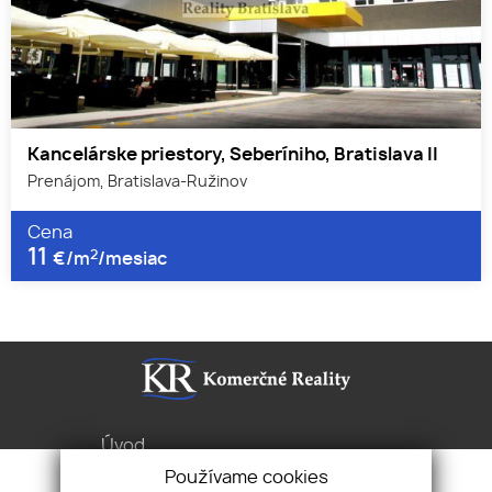
Kancelárske priestory, Seberíniho, Bratislava II
Prenájom, Bratislava-Ružinov
Cena
11
2
€/m
/mesiac
Úvod
Služby
Používame cookies