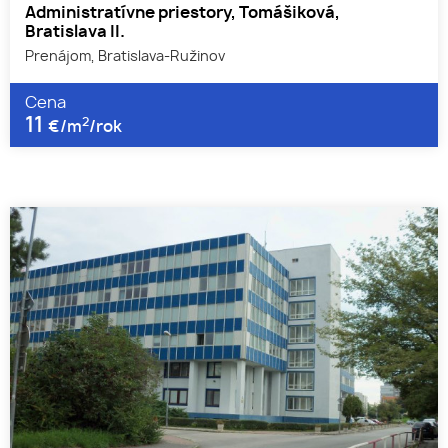
Administratívne priestory, Tomášiková,
Bratislava II.
Prenájom, Bratislava-Ružinov
Cena
11
2
€/m
/rok