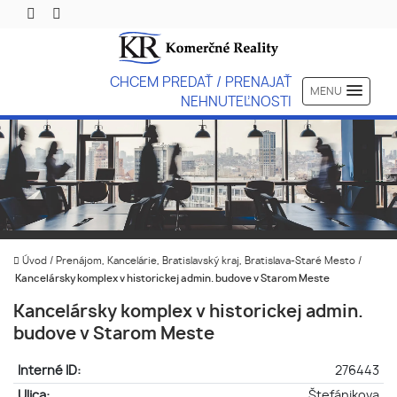
CHCEM PREDAŤ / PRENAJAŤ
MENU
NEHNUTEĽNOSTI
Úvod
/
Prenájom, Kancelárie, Bratislavský kraj, Bratislava-Staré Mesto
/
Kancelársky komplex v historickej admin. budove v Starom Meste
Kancelársky komplex v historickej admin.
budove v Starom Meste
Interné ID:
276443
Ulica:
Štefánikova