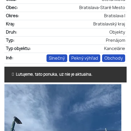
Obec:
Bratislava-Staré Mesto
Okres:
Bratislava I
Kraj:
Bratislavský kraj
Druh:
Objekty
Typ:
Prenájom
Typ objektu:
Kancelárie
Iné:
Slnečný
Pekný výhľad
Obchody
Ľutujeme, táto ponuka, už nie je aktuálna.