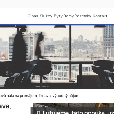
O nás
Služby
Byty Domy Pozemky
Kontakt
ová hala na prenájom, Trnava, výhodný nájom
ava,
Ľutujeme, táto ponuka, už 