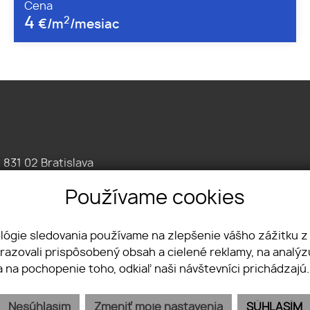
Cena
4
2
€/m
/mesiac
, 831 02 Bratislava
086 7676
Používame cookies
omercne.sk
ológie sledovania používame na zlepšenie vášho zážitku z
brazovali prispôsobený obsah a cielené reklamy, na analý
a na pochopenie toho, odkiaľ naši návštevníci prichádzajú
Nesúhlasím
Zmeniť moje nastavenia
SÚHLASÍM