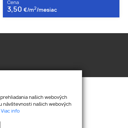
Cena
3,50
2
€/m
/mesiac
 prehliadania našich webových
zu návštevnosti našich webových
.
Viac info