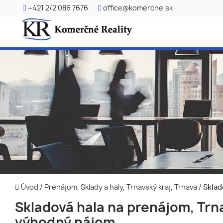
+421 2/2 086 7676
office@komercne.sk
Úvod
/
Prenájom, Sklady a haly, Trnavský kraj, Trnava
/
Sklad
Skladová hala na prenájom, Trn