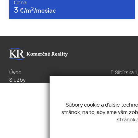
Cena
3
2
€/m
/mesiac
Úvod
Sibírska 1
Služby
+421 2/2 
Byty Domy
office@k
Pozemky
Pravidlá cookies
Súbory cookie a ďalšie techn
Ochrana
stránok, na to, aby sme vám zo
osobných údajov
stránok 