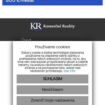
800
€/mesiac
Úvod
Služby
Používame cookies
Byty Domy Pozemky
Súbory cookie a ďalšie technológie sledovania
používame na zlepšenie vášho zážitku z
Pravidlá cookies
prehliadania našich webových stránok, na to, aby
sme vám zobrazovali prispôsobený obsah a cielené
Ochrana osobných
reklamy, na analýzu návštevnosti našich webových
stránok a na pochopenie toho, odkiaľ naši
údajov
návštevníci prichádzajú.
Viac info
Sibírska 1, 831 02 Bratislava
SÚHLASÍM
+421 2/2 086 7676
office@komercne.sk
Nesúhlasím
Zmeniť moje nastavenia
webex.digital
-
REALVIA.sk