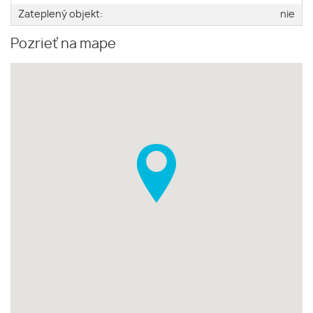
Zateplený objekt:
nie
Pozrieť na mape