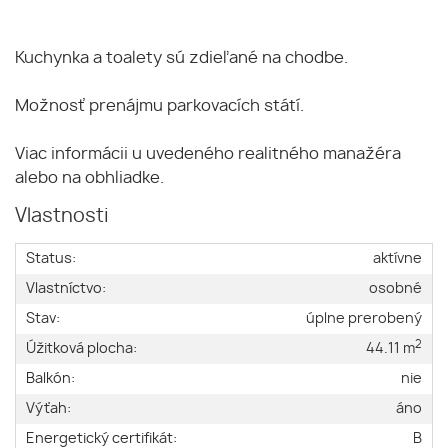
Kuchynka a toalety sú zdieľané na chodbe.
Možnosť prenájmu parkovacích státí.
Viac informácii u uvedeného realitného manažéra
alebo na obhliadke.
Vlastnosti
Status:
aktívne
Vlastníctvo:
osobné
Stav:
úplne prerobený
2
Úžitková plocha:
44.11 m
Balkón:
nie
Výťah:
áno
Energetický certifikát:
B