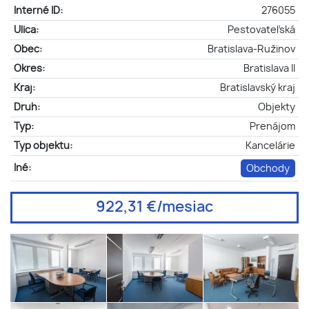
Interné ID:
276055
Ulica:
Pestovateľská
Obec:
Bratislava-Ružinov
Okres:
Bratislava II
Kraj:
Bratislavský kraj
Druh:
Objekty
Typ:
Prenájom
Typ objektu:
Kancelárie
Iné:
Obchody
922,31 €/mesiac