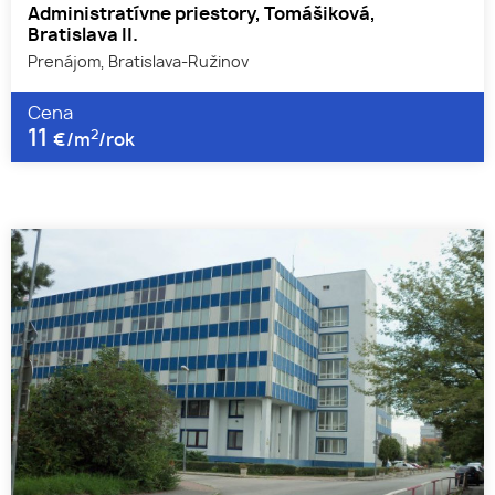
Administratívne priestory, Tomášiková,
Bratislava II.
Prenájom, Bratislava-Ružinov
Cena
11
2
€/m
/rok