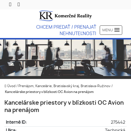
CHCEM PREDAŤ / PRENAJAŤ
MENU
NEHNUTEĽNOSTI
Úvod
/
Prenájom, Kancelárie, Bratislavský kraj, Bratislava-Ružinov
/
Kancelárske priestory v blízkosti OC Avion na prenájom
Kancelárske priestory v blízkosti OC Avion
na prenájom
Interné ID:
275442
Ulica:
Technická