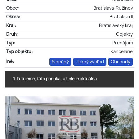
Obec:
Bratislava-Ružinov
Okres:
Bratislava II
Kraj:
Bratislavský kraj
Druh:
Objekty
Typ:
Prenájom
Typ objektu:
Kancelárie
Iné:
Slnečný
Pekný výhľad
Obchody
Ľutujeme, táto ponuka, už nie je aktuálna.