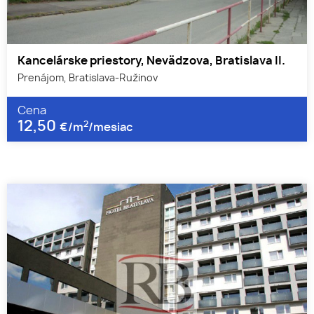
Kancelárske priestory, Nevädzova, Bratislava II.
Prenájom, Bratislava-Ružinov
Cena
12,50
2
€/m
/mesiac