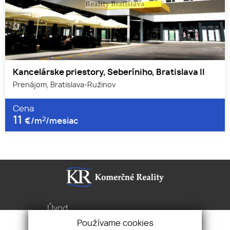
Kancelárske priestory, Seberíniho, Bratislava II
Prenájom, Bratislava-Ružinov
Cena
11
2
€/m
/mesiac
Úvod
Služby
Používame cookies