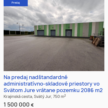
Predaj
Na predaj nadštandardné
administratívno-skladové priestory vo
Svätom Jure vrátane pozemku 2086 m2
2
Krajinská cesta,
Svätý Jur,
750 m
1 500 000
€