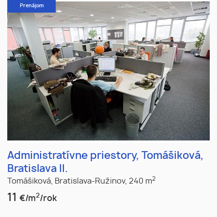
Prenájom
Administratívne priestory, Tomášiková,
Bratislava II.
2
Tomášiková,
Bratislava-Ružinov,
240 m
11
2
€/m
/rok